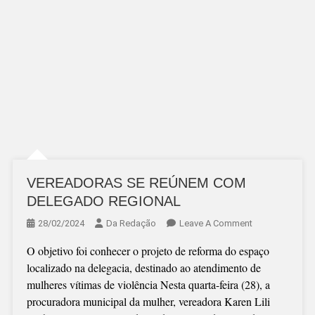
VEREADORAS SE REÚNEM COM
DELEGADO REGIONAL
On
28/02/2024
Da Redação
Leave A Comment
VEREADORAS
O objetivo foi conhecer o projeto de reforma do espaço
SE
localizado na delegacia, destinado ao atendimento de
REÚNEM
mulheres vítimas de violência Nesta quarta-feira (28), a
COM
procuradora municipal da mulher, vereadora Karen Lili
DELEGADO