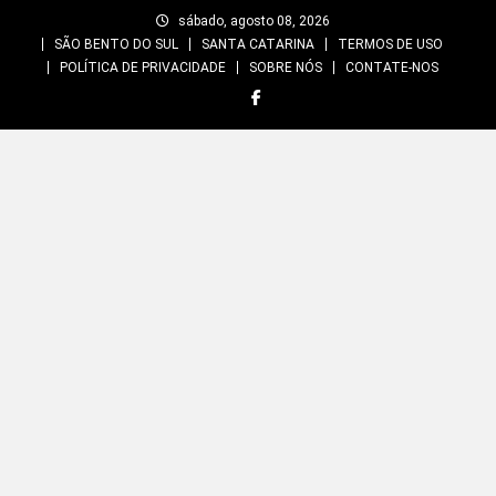
Skip
sábado, agosto 08, 2026
to
SÃO BENTO DO SUL
SANTA CATARINA
TERMOS DE USO
content
POLÍTICA DE PRIVACIDADE
SOBRE NÓS
CONTATE-NOS