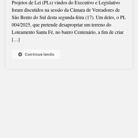
Projetos de Lei (PLs) vindos do Executivo e Legislativo
LUTO
foram discutidos na sessão da Câmara de Vereadores de
DURANTE
São Bento do Sul desta segunda-feira (17). Um deles, o PL
A
004/2025, que pretende desapropriar um terreno do
SESSÃO
Loteamento Santa Fé, no bairro Centenário, a fim de criar
EM
[…]
SÃO
BENTO
Continue lendo