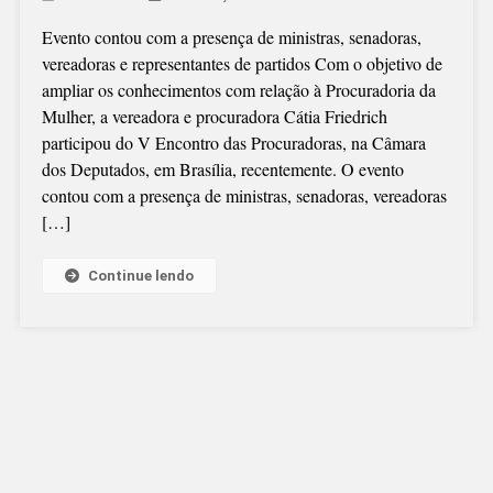
PROCURADORI
Evento contou com a presença de ministras, senadoras,
DA
vereadoras e representantes de partidos Com o objetivo de
MULHER
ampliar os conhecimentos com relação à Procuradoria da
DE
Mulher, a vereadora e procuradora Cátia Friedrich
SÃO
participou do V Encontro das Procuradoras, na Câmara
BENTO
dos Deputados, em Brasília, recentemente. O evento
REPRESENTAD
contou com a presença de ministras, senadoras, vereadoras
EM
[…]
BRASÍLIA
Continue lendo