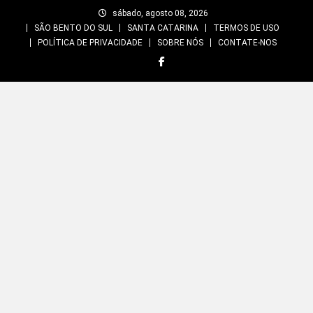
Skip
sábado, agosto 08, 2026
to
SÃO BENTO DO SUL
SANTA CATARINA
TERMOS DE USO
content
POLÍTICA DE PRIVACIDADE
SOBRE NÓS
CONTATE-NOS