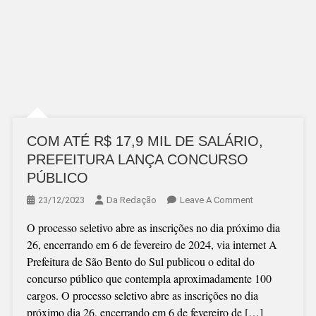
COM ATÉ R$ 17,9 MIL DE SALÁRIO,
PREFEITURA LANÇA CONCURSO
PÚBLICO
On
23/12/2023
Da Redação
Leave A Comment
COM
O processo seletivo abre as inscrições no dia próximo dia
ATÉ
26, encerrando em 6 de fevereiro de 2024, via internet A
R$
Prefeitura de São Bento do Sul publicou o edital do
17,9
concurso público que contempla aproximadamente 100
MIL
cargos. O processo seletivo abre as inscrições no dia
DE
próximo dia 26, encerrando em 6 de fevereiro de […]
SALÁRIO,