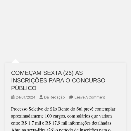
COMEÇAM SEXTA (26) AS
INSCRIÇÕES PARA O CONCURSO
PÚBLICO
On
24/01/2024
Da Redação
Leave A Comment
COMEÇAM
Processo Seletivo de São Bento do Sul prevê contemplar
SEXTA
aproximadamente 100 cargos, com salários que variam
(26)
entre R$ 1,7 mil e R$ 17,9 mil informações detalhadas
AS
Abre na sexta-feira (26) o período de inscrições para o
INSCRIÇÕES