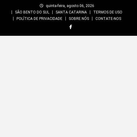
Skip
quinta-feira, agosto 06, 2026
to
SÃO BENTO DO SUL
SANTA CATARINA
TERMOS DE USO
content
POLÍTICA DE PRIVACIDADE
SOBRE NÓS
CONTATE-NOS