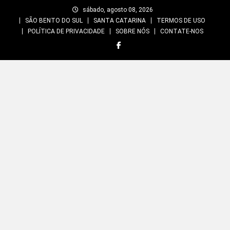
Skip
sábado, agosto 08, 2026
to
SÃO BENTO DO SUL
SANTA CATARINA
TERMOS DE USO
content
POLÍTICA DE PRIVACIDADE
SOBRE NÓS
CONTATE-NOS