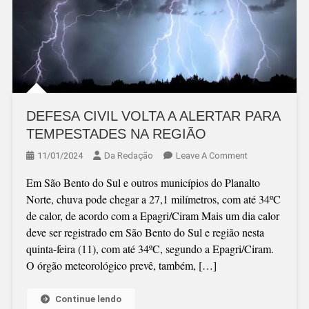
DEFESA CIVIL VOLTA A ALERTAR PARA
TEMPESTADES NA REGIÃO
On
11/01/2024
Da Redação
Leave A Comment
DEFESA
Em São Bento do Sul e outros municípios do Planalto
CIVIL
Norte, chuva pode chegar a 27,1 milímetros, com até 34ºC
VOLTA
de calor, de acordo com a Epagri/Ciram Mais um dia calor
A
deve ser registrado em São Bento do Sul e região nesta
ALERTAR
quinta-feira (11), com até 34ºC, segundo a Epagri/Ciram.
PARA
O órgão meteorológico prevê, também, […]
TEMPESTADE
NA
REGIÃO
Continue lendo