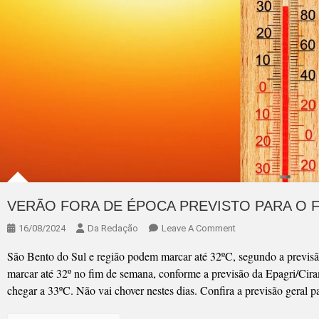
VERÃO FORA DE ÉPOCA PREVISTO PARA O 
On
16/08/2024
Da Redação
Leave A Comment
VERÃO
São Bento do Sul e região podem marcar até 32ºC, segundo a previs
FORA
marcar até 32º no fim de semana, conforme a previsão da Epagri/Cir
DE
chegar a 33ºC. Não vai chover nestes dias. Confira a previsão geral 
ÉPOCA
PREVISTO