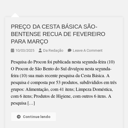
PREÇO DA CESTA BÁSICA SÃO-
BENTENSE RECUA DE FEVEREIRO
PARA MARÇO
On
10/03/2025
Da Redação
Leave A Comment
PREÇO
Pesquisa do Procon foi publicada nesta segunda-feira (10)
DA
O Procon de São Bento do Sul divulgou nesta segunda-
CESTA
feira (10) sua mais recente pesquisa da Cesta Básica. A
BÁSICA
pesquisa é composta por 53 produtos, subdivididos em três
SÃO-
grupos: Alimentação, com 41 itens; Limpeza Doméstica,
BENTENSE
com 6 itens; Produtos de Higiene, com outros 6 itens. A
RECUA
pesquisa […]
DE
FEVEREIRO
PARA
Continue lendo
MARÇO