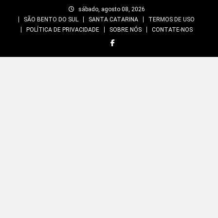
Skip
sábado, agosto 08, 2026
to
SÃO BENTO DO SUL
SANTA CATARINA
TERMOS DE USO
content
POLÍTICA DE PRIVACIDADE
SOBRE NÓS
CONTATE-NOS