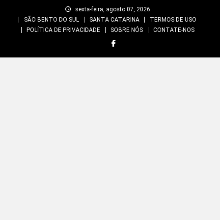
Skip
sexta-feira, agosto 07, 2026
to
SÃO BENTO DO SUL
SANTA CATARINA
TERMOS DE USO
content
POLÍTICA DE PRIVACIDADE
SOBRE NÓS
CONTATE-NOS