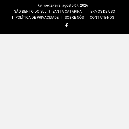
Skip
sexta-feira, agosto 07, 2026
to
SÃO BENTO DO SUL
SANTA CATARINA
TERMOS DE USO
content
POLÍTICA DE PRIVACIDADE
SOBRE NÓS
CONTATE-NOS