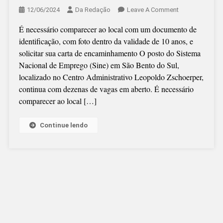
On
12/06/2024
Da Redação
Leave A Comment
SINE
É necessário comparecer ao local com um documento de
DE
identificação, com foto dentro da validade de 10 anos, e
SÃO
solicitar sua carta de encaminhamento O posto do Sistema
BENTO
Nacional de Emprego (Sine) em São Bento do Sul,
SEGUE
localizado no Centro Administrativo Leopoldo Zschoerper,
COM
continua com dezenas de vagas em aberto. É necessário
VÁRIAS
comparecer ao local […]
VAGAS
DE
EMPREGO
Continue lendo