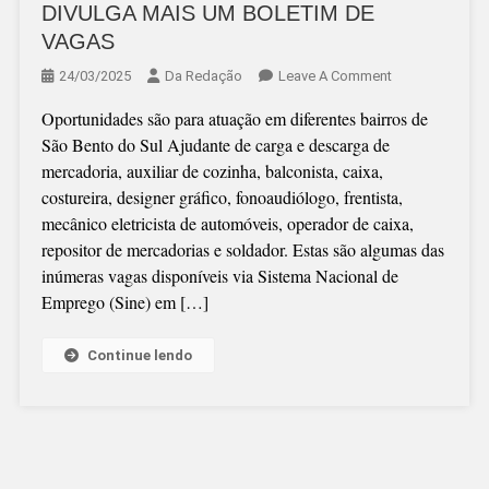
DIVULGA MAIS UM BOLETIM DE
VAGAS
On
24/03/2025
Da Redação
Leave A Comment
À
Oportunidades são para atuação em diferentes bairros de
PROCURA
São Bento do Sul Ajudante de carga e descarga de
DE
mercadoria, auxiliar de cozinha, balconista, caixa,
EMPREGO?
costureira, designer gráfico, fonoaudiólogo, frentista,
SINE
mecânico eletricista de automóveis, operador de caixa,
DIVULGA
repositor de mercadorias e soldador. Estas são algumas das
MAIS
inúmeras vagas disponíveis via Sistema Nacional de
UM
Emprego (Sine) em […]
BOLETIM
DE
VAGAS
Continue lendo