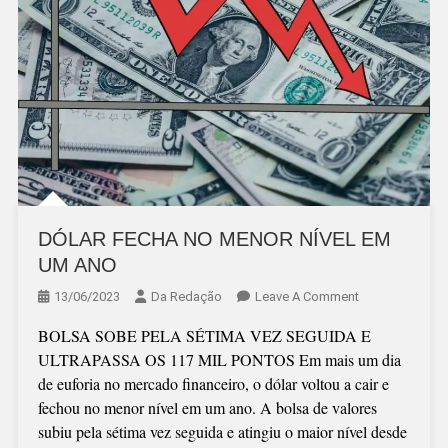
DÓLAR FECHA NO MENOR NÍVEL EM
UM ANO
On
13/06/2023
Da Redação
Leave A Comment
DÓLAR
BOLSA SOBE PELA SÉTIMA VEZ SEGUIDA E
FECHA
ULTRAPASSA OS 117 MIL PONTOS Em mais um dia
NO
de euforia no mercado financeiro, o dólar voltou a cair e
MENOR
fechou no menor nível em um ano. A bolsa de valores
NÍVEL
subiu pela sétima vez seguida e atingiu o maior nível desde
EM