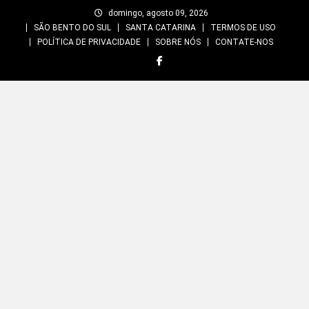
Skip
domingo, agosto 09, 2026
to
SÃO BENTO DO SUL
SANTA CATARINA
TERMOS DE USO
content
POLÍTICA DE PRIVACIDADE
SOBRE NÓS
CONTATE-NOS