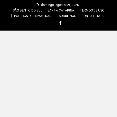
Skip
domingo, agosto 09, 2026
to
SÃO BENTO DO SUL
SANTA CATARINA
TERMOS DE USO
content
POLÍTICA DE PRIVACIDADE
SOBRE NÓS
CONTATE-NOS