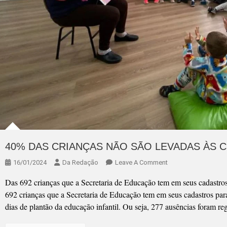
40% DAS CRIANÇAS NÃO SÃO LEVADAS ÀS 
On
16/01/2024
Da Redação
Leave A Comment
40%
Das 692 crianças que a Secretaria de Educação tem em seus cadastros
DAS
692 crianças que a Secretaria de Educação tem em seus cadastros pa
CRIANÇAS
dias de plantão da educação infantil. Ou seja, 277 ausências foram r
NÃO
SÃO