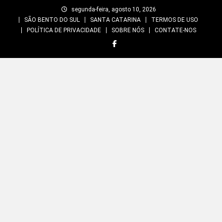
Skip
segunda-feira, agosto 10, 2026
to
SÃO BENTO DO SUL
SANTA CATARINA
TERMOS DE USO
content
POLÍTICA DE PRIVACIDADE
SOBRE NÓS
CONTATE-NOS