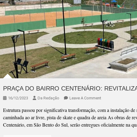
PRAÇA DO BAIRRO CENTENÁRIO: REVITALI
On
16/12/2023
Da Redação
Leave A Comment
PRAÇA
Estrutura passou por significativa transformação, com a instalação de 
DO
caminhada ao ar livre, pista de skate e quadra de areia As obras de re
BAIRRO
Centenário, em São Bento do Sul, serão entregues oficialmente na quar
CENTENÁRIO:
REVITALIZAÇÃO