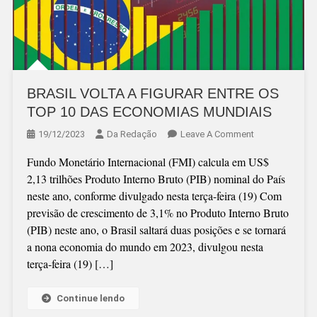
BRASIL VOLTA A FIGURAR ENTRE OS
TOP 10 DAS ECONOMIAS MUNDIAIS
On
19/12/2023
Da Redação
Leave A Comment
BRASIL
Fundo Monetário Internacional (FMI) calcula em US$
VOLTA
2,13 trilhões Produto Interno Bruto (PIB) nominal do País
A
neste ano, conforme divulgado nesta terça-feira (19) Com
FIGURAR
previsão de crescimento de 3,1% no Produto Interno Bruto
ENTRE
(PIB) neste ano, o Brasil saltará duas posições e se tornará
OS
a nona economia do mundo em 2023, divulgou nesta
TOP
terça-feira (19) […]
10
DAS
ECONOMIAS
Continue lendo
MUNDIAIS