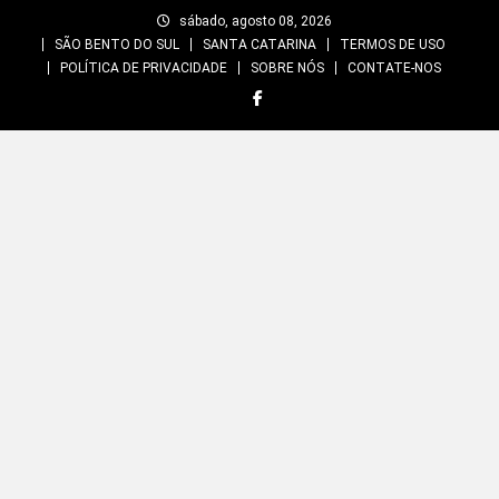
Skip
sábado, agosto 08, 2026
to
SÃO BENTO DO SUL
SANTA CATARINA
TERMOS DE USO
content
POLÍTICA DE PRIVACIDADE
SOBRE NÓS
CONTATE-NOS