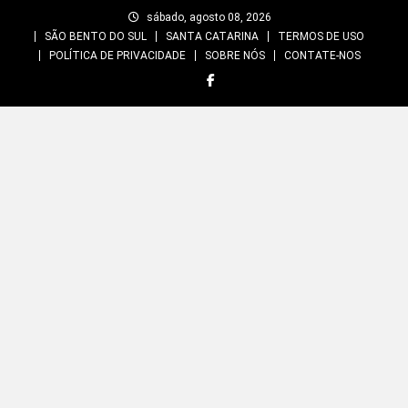
Skip
sábado, agosto 08, 2026
to
SÃO BENTO DO SUL
SANTA CATARINA
TERMOS DE USO
content
POLÍTICA DE PRIVACIDADE
SOBRE NÓS
CONTATE-NOS