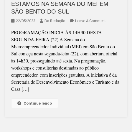
ESTAMOS NA SEMANA DO MEI EM
SÃO BENTO DO SUL
On
22/05/2023
Da Redação
Leave A Comment
ESTAMOS
PROGRAMAÇÃO INICIA ÀS 14H30 DESTA
NA
SEGUNDA-FEIRA (22) A Semana do
SEMANA
Microempreendedor Individual (MEI) em São Bento do
DO
Sul começa nesta segunda-feira (22), com abertura oficial
MEI
às 14h30, prosseguindo até sexta. Na programação,
EM
workshops e consultorias destinadas ao público
SÃO
empreendedor, com inscrições gratuitas. A iniciativa é da
BENTO
Secretaria de Desenvolvimento Econômico e Turismo e da
DO
Casa […]
SUL
Continue lendo