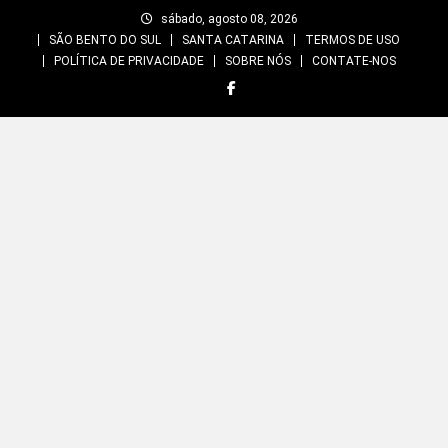
Skip
sábado, agosto 08, 2026
to
SÃO BENTO DO SUL
SANTA CATARINA
TERMOS DE USO
content
POLÍTICA DE PRIVACIDADE
SOBRE NÓS
CONTATE-NOS