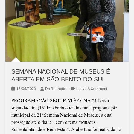
SEMANA NACIONAL DE MUSEUS É
ABERTA EM SÃO BENTO DO SUL
On
15/05/2023
Da Redação
Leave A Comment
SEMANA
PROGRAMAÇÃO SEGUE ATÉ O DIA 21 Nesta
NACIONAL
segunda-feira (15) foi aberta oficialmente a programação
DE
municipal da 21ª Semana Nacional de Museus, a qual
MUSEUS
prossegue até o dia 21, com o tema “Museus,
É
Sustentabilidade e Bem-Estar”. A abertura foi realizada no
ABERTA