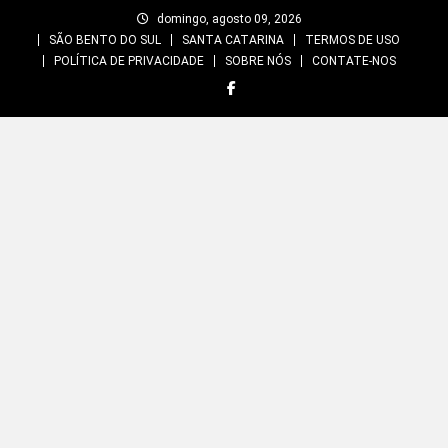
Skip
domingo, agosto 09, 2026
to
SÃO BENTO DO SUL
SANTA CATARINA
TERMOS DE USO
content
POLÍTICA DE PRIVACIDADE
SOBRE NÓS
CONTATE-NOS