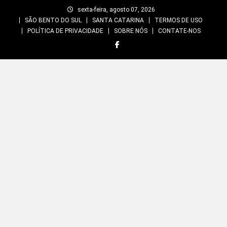
Skip
sexta-feira, agosto 07, 2026
to
SÃO BENTO DO SUL
SANTA CATARINA
TERMOS DE USO
content
POLÍTICA DE PRIVACIDADE
SOBRE NÓS
CONTATE-NOS