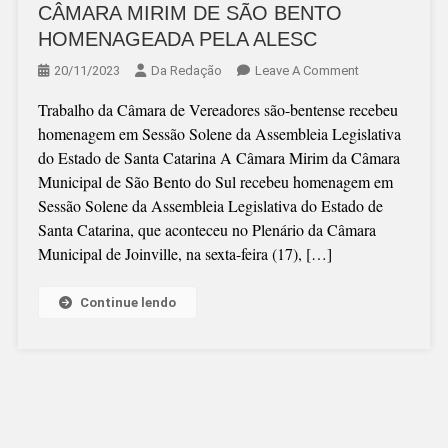
CÂMARA MIRIM DE SÃO BENTO
HOMENAGEADA PELA ALESC
On
20/11/2023
Da Redação
Leave A Comment
CÂMARA
Trabalho da Câmara de Vereadores são-bentense recebeu
MIRIM
homenagem em Sessão Solene da Assembleia Legislativa
DE
do Estado de Santa Catarina A Câmara Mirim da Câmara
SÃO
Municipal de São Bento do Sul recebeu homenagem em
BENTO
Sessão Solene da Assembleia Legislativa do Estado de
HOMENAGEAD
Santa Catarina, que aconteceu no Plenário da Câmara
PELA
Municipal de Joinville, na sexta-feira (17), […]
ALESC
Continue lendo