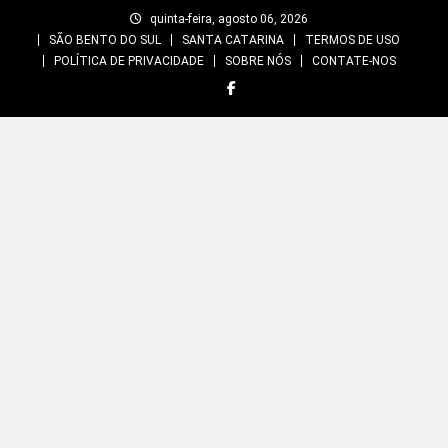
Skip
quinta-feira, agosto 06, 2026
to
SÃO BENTO DO SUL
SANTA CATARINA
TERMOS DE USO
content
POLÍTICA DE PRIVACIDADE
SOBRE NÓS
CONTATE-NOS