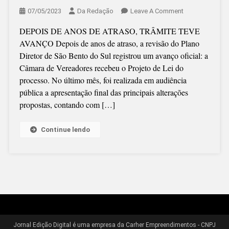
On
07/05/2023
Da Redação
Leave A Comment
PROCESSO
DEPOIS DE ANOS DE ATRASO, TRÂMITE TEVE
DE
AVANÇO Depois de anos de atraso, a revisão do Plano
REVISÃO
Diretor de São Bento do Sul registrou um avanço oficial: a
DO
Câmara de Vereadores recebeu o Projeto de Lei do
PLANO
processo. No último mês, foi realizada em audiência
DIRETOR
pública a apresentação final das principais alterações
DE
propostas, contando com […]
SÃO
BENTO
DO
Continue lendo
SUL:
PL
CHEGA
À
CÂMARA
Jornal Edição Digital é uma empresa da Carher Empreendimentos - CNPJ