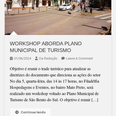
WORKSHOP ABORDA PLANO
MUNICIPAL DE TURISMO
On
01/06/2024
Da Redação
Leave A Comment
WORKSHOP
Objetivo é reunir o trade turístico para atualizar as
ABORDA
diretrizes do documento que direciona as ações do setor
PLANO
No dia 5, quarta-feira, das 14 às 17 horas, no Filadélfia
MUNICIPAL
Hospedagens e Eventos, no bairro Mato Preto, será
DE
realizado um workshop voltado ao Plano Municipal de
TURISMO
Turismo de São Bento do Sul. O objetivo é reunir […]
Continue lendo