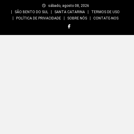
Skip
sábado, agosto 08, 2026
to
SÃO BENTO DO SUL
SANTA CATARINA
TERMOS DE USO
content
POLÍTICA DE PRIVACIDADE
SOBRE NÓS
CONTATE-NOS