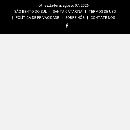
Skip
sexta-feira, agosto 07, 2026
to
SÃO BENTO DO SUL
SANTA CATARINA
TERMOS DE USO
content
POLÍTICA DE PRIVACIDADE
SOBRE NÓS
CONTATE-NOS