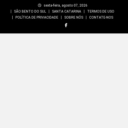
Skip
sexta-feira, agosto 07, 2026
to
SÃO BENTO DO SUL
SANTA CATARINA
TERMOS DE USO
content
POLÍTICA DE PRIVACIDADE
SOBRE NÓS
CONTATE-NOS