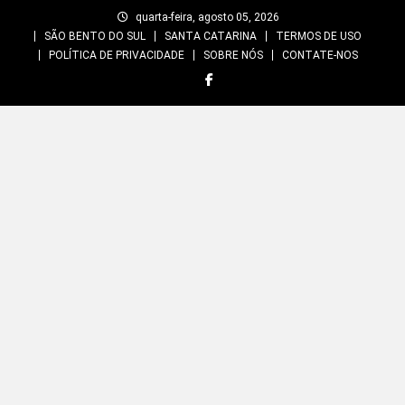
Skip
quarta-feira, agosto 05, 2026
to
SÃO BENTO DO SUL
SANTA CATARINA
TERMOS DE USO
content
POLÍTICA DE PRIVACIDADE
SOBRE NÓS
CONTATE-NOS