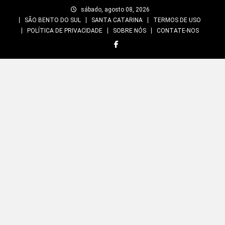
Skip
sábado, agosto 08, 2026
to
SÃO BENTO DO SUL
SANTA CATARINA
TERMOS DE USO
content
POLÍTICA DE PRIVACIDADE
SOBRE NÓS
CONTATE-NOS