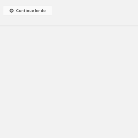
ROSA
Continue lendo
E
A
PREVENÇÃO
DO
CÂNCER
DE
MAMA
EM
ANIMAIS