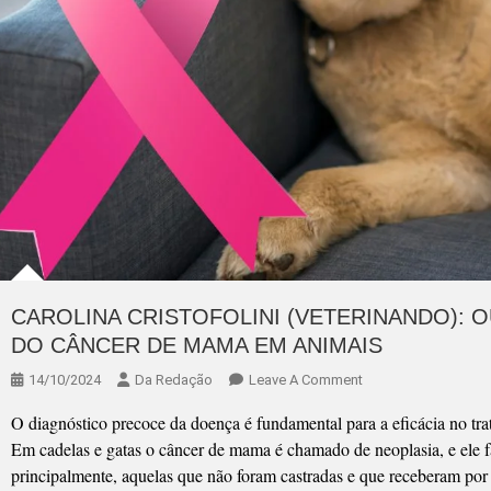
CAROLINA CRISTOFOLINI (VETERINANDO): 
DO CÂNCER DE MAMA EM ANIMAIS
On
14/10/2024
Da Redação
Leave A Comment
CAROLINA
O diagnóstico precoce da doença é fundamental para a eficácia no trat
CRISTOFOLINI
Em cadelas e gatas o câncer de mama é chamado de neoplasia, e ele
(VETERINANDO):
principalmente, aquelas que não foram castradas e que receberam por
OUTUBRO