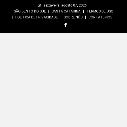
Skip
sexta-feira, agosto 07, 2026
to
SÃO BENTO DO SUL
SANTA CATARINA
TERMOS DE USO
content
POLÍTICA DE PRIVACIDADE
SOBRE NÓS
CONTATE-NOS