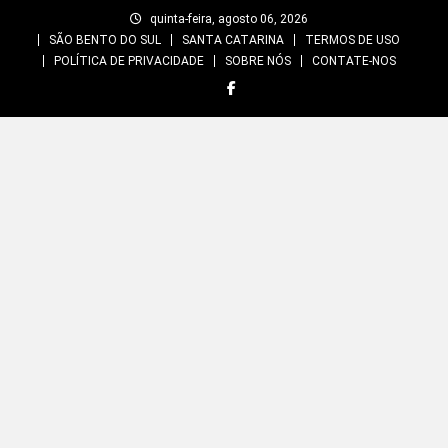
Skip
quinta-feira, agosto 06, 2026
to
SÃO BENTO DO SUL
SANTA CATARINA
TERMOS DE USO
content
POLÍTICA DE PRIVACIDADE
SOBRE NÓS
CONTATE-NOS