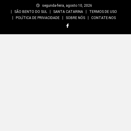
Skip
segunda-feira, agosto 10, 2026
to
SÃO BENTO DO SUL
SANTA CATARINA
TERMOS DE USO
content
POLÍTICA DE PRIVACIDADE
SOBRE NÓS
CONTATE-NOS