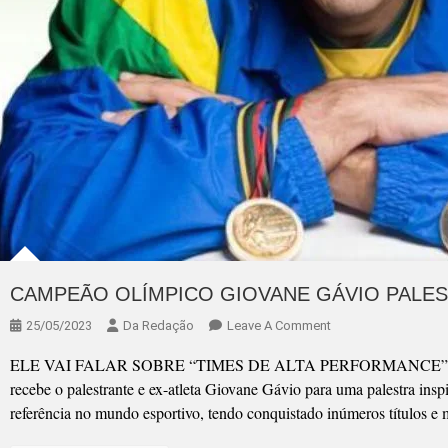
CAMPEÃO OLÍMPICO GIOVANE GÁVIO PALE
On
25/05/2023
Da Redação
Leave A Comment
CAMPEÃO
ELE VAI FALAR SOBRE “TIMES DE ALTA PERFORMANCE” No dia 
OLÍMPICO
recebe o palestrante e ex-atleta Giovane Gávio para uma palestra ins
GIOVANE
referência no mundo esportivo, tendo conquistado inúmeros títulos e
GÁVIO
PALESTRA