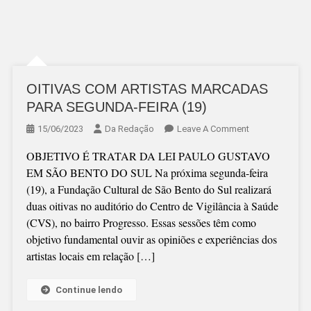
OITIVAS COM ARTISTAS MARCADAS
PARA SEGUNDA-FEIRA (19)
On
15/06/2023
Da Redação
Leave A Comment
OITIVAS
OBJETIVO É TRATAR DA LEI PAULO GUSTAVO
COM
EM SÃO BENTO DO SUL Na próxima segunda-feira
ARTISTAS
(19), a Fundação Cultural de São Bento do Sul realizará
MARCADAS
duas oitivas no auditório do Centro de Vigilância à Saúde
PARA
(CVS), no bairro Progresso. Essas sessões têm como
SEGUNDA-
objetivo fundamental ouvir as opiniões e experiências dos
FEIRA
artistas locais em relação […]
(19)
Continue lendo