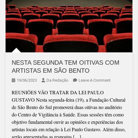
NESTA SEGUNDA TEM OITIVAS COM
ARTISTAS EM SÃO BENTO
On
19/06/2023
Da Redação
Leave A Comment
NESTA
REUNIÕES VÃO TRATAR DA LEI PAULO
SEGUNDA
GUSTAVO Nesta segunda-feira (19), a Fundação Cultural
TEM
de São Bento do Sul promoverá duas oitivas no auditório
OITIVAS
do Centro de Vigilância à Saúde. Essas sessões têm como
COM
objetivo fundamental ouvir as opiniões e experiências dos
ARTISTAS
artistas locais em relação à Lei Paulo Gustavo. Além disso,
EM
serão apresentadas as respostas […]
SÃO