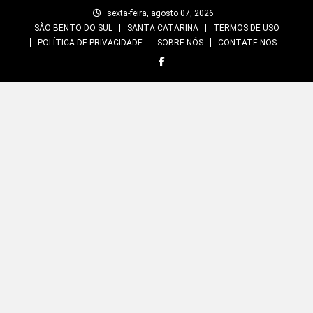
Skip
sexta-feira, agosto 07, 2026
to
SÃO BENTO DO SUL
SANTA CATARINA
TERMOS DE USO
content
POLÍTICA DE PRIVACIDADE
SOBRE NÓS
CONTATE-NOS