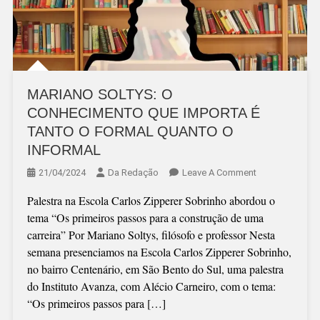
MARIANO SOLTYS: O
CONHECIMENTO QUE IMPORTA É
TANTO O FORMAL QUANTO O
INFORMAL
On
21/04/2024
Da Redação
Leave A Comment
MARIANO
Palestra na Escola Carlos Zipperer Sobrinho abordou o
SOLTYS:
tema “Os primeiros passos para a construção de uma
O
carreira” Por Mariano Soltys, filósofo e professor Nesta
CONHECIMENT
semana presenciamos na Escola Carlos Zipperer Sobrinho,
QUE
no bairro Centenário, em São Bento do Sul, uma palestra
IMPORTA
do Instituto Avanza, com Alécio Carneiro, com o tema:
É
“Os primeiros passos para […]
TANTO
O