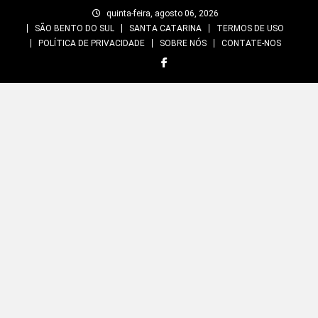
Skip
quinta-feira, agosto 06, 2026
to
SÃO BENTO DO SUL
SANTA CATARINA
TERMOS DE USO
content
POLÍTICA DE PRIVACIDADE
SOBRE NÓS
CONTATE-NOS