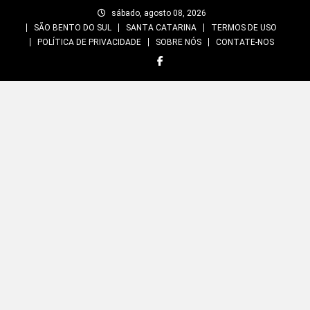
Skip
sábado, agosto 08, 2026
to
SÃO BENTO DO SUL
SANTA CATARINA
TERMOS DE USO
content
POLÍTICA DE PRIVACIDADE
SOBRE NÓS
CONTATE-NOS