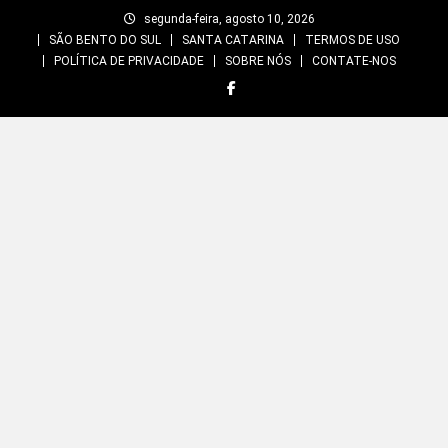
Skip
segunda-feira, agosto 10, 2026
to
SÃO BENTO DO SUL
SANTA CATARINA
TERMOS DE USO
content
POLÍTICA DE PRIVACIDADE
SOBRE NÓS
CONTATE-NOS