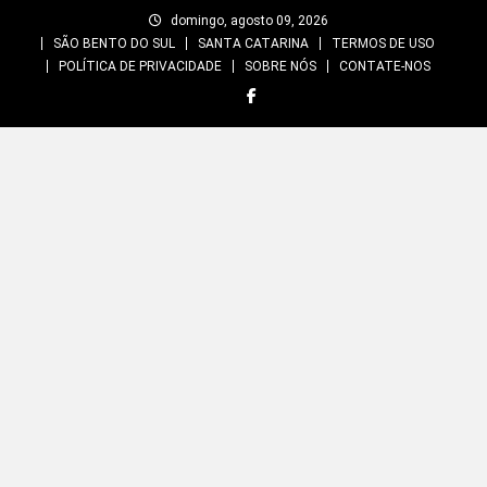
Skip
domingo, agosto 09, 2026
to
SÃO BENTO DO SUL
SANTA CATARINA
TERMOS DE USO
content
POLÍTICA DE PRIVACIDADE
SOBRE NÓS
CONTATE-NOS