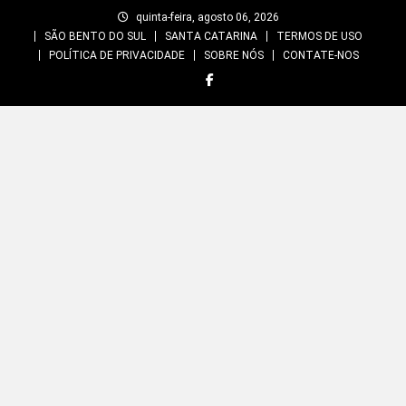
Skip
quinta-feira, agosto 06, 2026
to
SÃO BENTO DO SUL
SANTA CATARINA
TERMOS DE USO
content
POLÍTICA DE PRIVACIDADE
SOBRE NÓS
CONTATE-NOS