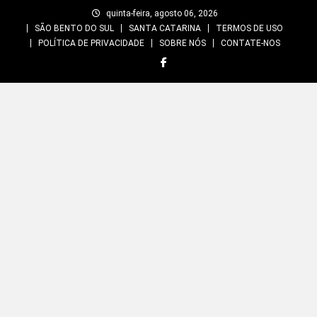
Skip
quinta-feira, agosto 06, 2026
to
SÃO BENTO DO SUL
SANTA CATARINA
TERMOS DE USO
content
POLÍTICA DE PRIVACIDADE
SOBRE NÓS
CONTATE-NOS