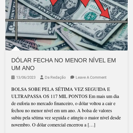
DÓLAR FECHA NO MENOR NÍVEL EM
UM ANO
On
13/06/2023
Da Redação
Leave A Comment
DÓLAR
BOLSA SOBE PELA SÉTIMA VEZ SEGUIDA E
FECHA
ULTRAPASSA OS 117 MIL PONTOS Em mais um dia
NO
de euforia no mercado financeiro, o dólar voltou a cair e
MENOR
fechou no menor nível em um ano. A bolsa de valores
NÍVEL
subiu pela sétima vez seguida e atingiu o maior nível desde
EM
novembro. O dólar comercial encerrou a […]
UM
ANO