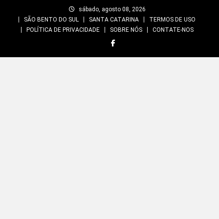
Skip
sábado, agosto 08, 2026
to
SÃO BENTO DO SUL
SANTA CATARINA
TERMOS DE USO
content
POLÍTICA DE PRIVACIDADE
SOBRE NÓS
CONTATE-NOS