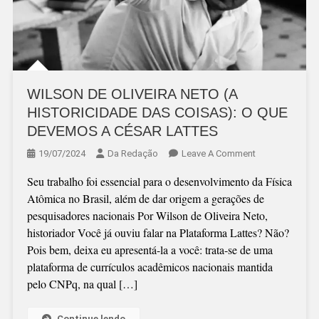
WILSON DE OLIVEIRA NETO (A
HISTORICIDADE DAS COISAS): O QUE
DEVEMOS A CÉSAR LATTES
On
19/07/2024
Da Redação
Leave A Comment
WILSON
Seu trabalho foi essencial para o desenvolvimento da Física
DE
Atômica no Brasil, além de dar origem a gerações de
OLIVEIRA
pesquisadores nacionais Por Wilson de Oliveira Neto,
NETO
historiador Você já ouviu falar na Plataforma Lattes? Não?
(A
Pois bem, deixa eu apresentá-la a você: trata-se de uma
HISTORICIDAD
plataforma de currículos acadêmicos nacionais mantida
DAS
pelo CNPq, na qual […]
COISAS):
O
QUE
Continue lendo