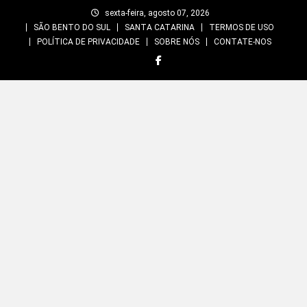
Skip
sexta-feira, agosto 07, 2026
to
SÃO BENTO DO SUL
SANTA CATARINA
TERMOS DE USO
content
POLÍTICA DE PRIVACIDADE
SOBRE NÓS
CONTATE-NOS