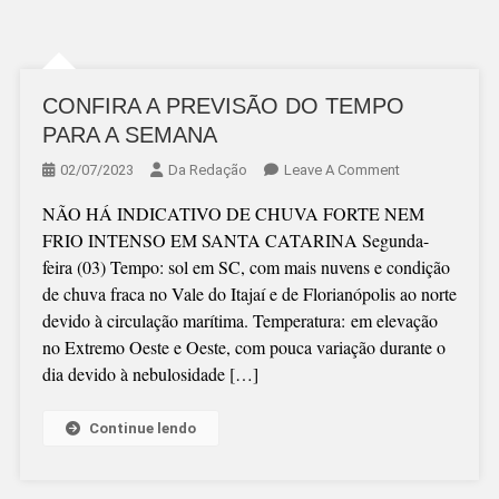
CONFIRA A PREVISÃO DO TEMPO
PARA A SEMANA
On
02/07/2023
Da Redação
Leave A Comment
CONFIRA
NÃO HÁ INDICATIVO DE CHUVA FORTE NEM
A
FRIO INTENSO EM SANTA CATARINA Segunda-
PREVISÃO
feira (03) Tempo: sol em SC, com mais nuvens e condição
DO
de chuva fraca no Vale do Itajaí e de Florianópolis ao norte
TEMPO
devido à circulação marítima. Temperatura: em elevação
PARA
no Extremo Oeste e Oeste, com pouca variação durante o
A
dia devido à nebulosidade […]
SEMANA
Continue lendo