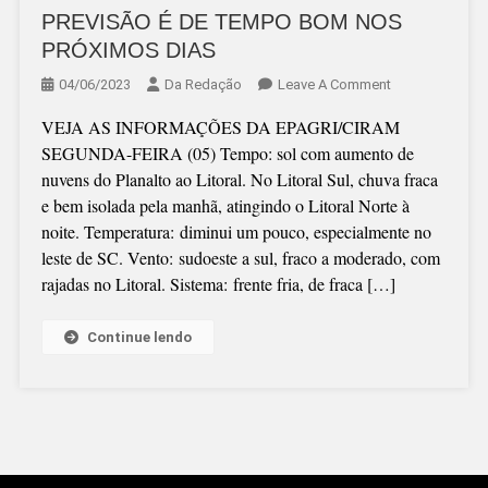
PREVISÃO É DE TEMPO BOM NOS
PRÓXIMOS DIAS
On
04/06/2023
Da Redação
Leave A Comment
PREVISÃO
VEJA AS INFORMAÇÕES DA EPAGRI/CIRAM
É
SEGUNDA-FEIRA (05) Tempo: sol com aumento de
DE
nuvens do Planalto ao Litoral. No Litoral Sul, chuva fraca
TEMPO
e bem isolada pela manhã, atingindo o Litoral Norte à
BOM
noite. Temperatura: diminui um pouco, especialmente no
NOS
leste de SC. Vento: sudoeste a sul, fraco a moderado, com
PRÓXIMOS
rajadas no Litoral. Sistema: frente fria, de fraca […]
DIAS
Continue lendo