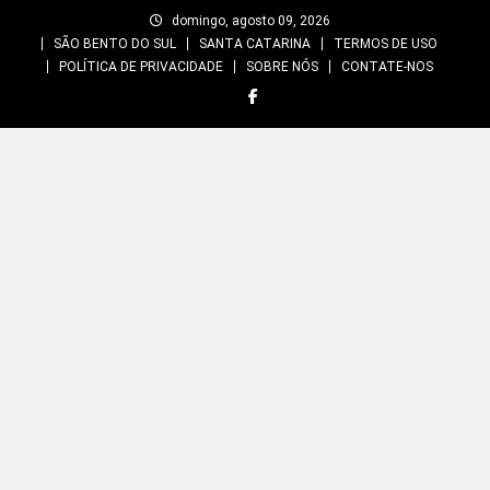
Skip
domingo, agosto 09, 2026
to
SÃO BENTO DO SUL
SANTA CATARINA
TERMOS DE USO
content
POLÍTICA DE PRIVACIDADE
SOBRE NÓS
CONTATE-NOS