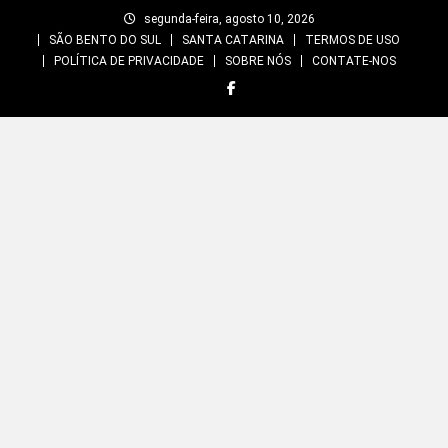
Skip
segunda-feira, agosto 10, 2026
to
SÃO BENTO DO SUL
SANTA CATARINA
TERMOS DE USO
content
POLÍTICA DE PRIVACIDADE
SOBRE NÓS
CONTATE-NOS