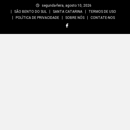
Skip
segunda-feira, agosto 10, 2026
to
SÃO BENTO DO SUL
SANTA CATARINA
TERMOS DE USO
content
POLÍTICA DE PRIVACIDADE
SOBRE NÓS
CONTATE-NOS