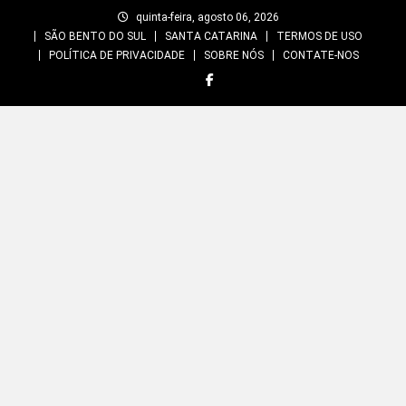
Skip
quinta-feira, agosto 06, 2026
to
SÃO BENTO DO SUL
SANTA CATARINA
TERMOS DE USO
content
POLÍTICA DE PRIVACIDADE
SOBRE NÓS
CONTATE-NOS