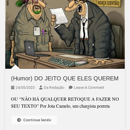
(Humor) DO JEITO QUE ELES QUEREM
On
24/05/2023
Da Redação
Leave A Comment
(Humor)
OU “NÃO HÁ QUALQUER RETOQUE A FAZER NO
DO
SEU TEXTO” Por Jota Camelo, um chargista porreta
JEITO
QUE
Continue lendo
ELES
QUEREM