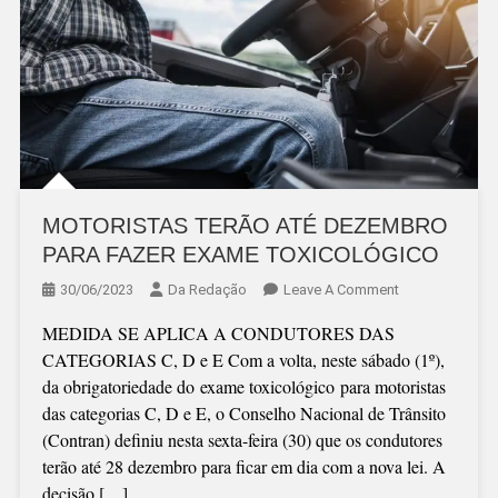
MOTORISTAS TERÃO ATÉ DEZEMBRO
PARA FAZER EXAME TOXICOLÓGICO
On
30/06/2023
Da Redação
Leave A Comment
MOTORISTAS
MEDIDA SE APLICA A CONDUTORES DAS
TERÃO
CATEGORIAS C, D e E Com a volta, neste sábado (1º),
ATÉ
da obrigatoriedade do exame toxicológico para motoristas
DEZEMBRO
das categorias C, D e E, o Conselho Nacional de Trânsito
PARA
(Contran) definiu nesta sexta-feira (30) que os condutores
FAZER
terão até 28 dezembro para ficar em dia com a nova lei. A
EXAME
decisão […]
TOXICOLÓGIC