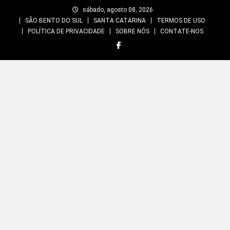
Skip
sábado, agosto 08, 2026
to
SÃO BENTO DO SUL
SANTA CATARINA
TERMOS DE USO
content
POLÍTICA DE PRIVACIDADE
SOBRE NÓS
CONTATE-NOS