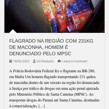
FLAGRADO NA REGIÃO COM 231KG
DE MACONHA, HOMEM É
DENUNCIADO PELO MPSC
On
18/02/2025
Da Redação
Leave A Comment
FLAGRADO
A Polícia Rodoviária Federal fez o flagrante na BR-280,
NA
em Mafra Um homem flagrado transportando 231 quilos
REGIÃO
de maconha dentro de um veículo na região foi denunciado
COM
à Justiça por tráfico de drogas em uma ação penal ajuizada
231KG
pelo Ministério Público de Santa Catarina (MPSC). Ao
DE
transportar drogas do Paraná até Santa Catarina, destinadas
MACONHA,
à comercialização, […]
HOMEM