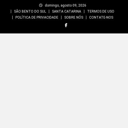
Skip
domingo, agosto 09, 2026
to
SÃO BENTO DO SUL
SANTA CATARINA
TERMOS DE USO
content
POLÍTICA DE PRIVACIDADE
SOBRE NÓS
CONTATE-NOS