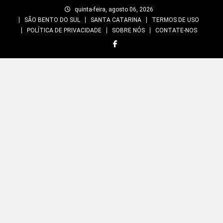
Skip
quinta-feira, agosto 06, 2026
to
SÃO BENTO DO SUL
SANTA CATARINA
TERMOS DE USO
content
POLÍTICA DE PRIVACIDADE
SOBRE NÓS
CONTATE-NOS