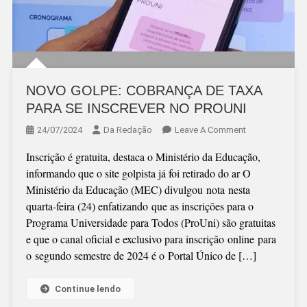
NOVO GOLPE: COBRANÇA DE TAXA
PARA SE INSCREVER NO PROUNI
On
24/07/2024
Da Redação
Leave A Comment
NOVO
Inscrição é gratuita, destaca o Ministério da Educação,
GOLPE:
informando que o site golpista já foi retirado do ar O
COBRANÇA
Ministério da Educação (MEC) divulgou nota nesta
DE
quarta-feira (24) enfatizando que as inscrições para o
TAXA
Programa Universidade para Todos (ProUni) são gratuitas
PARA
e que o canal oficial e exclusivo para inscrição online para
SE
o segundo semestre de 2024 é o Portal Único de […]
INSCREVER
NO
PROUNI
Continue lendo