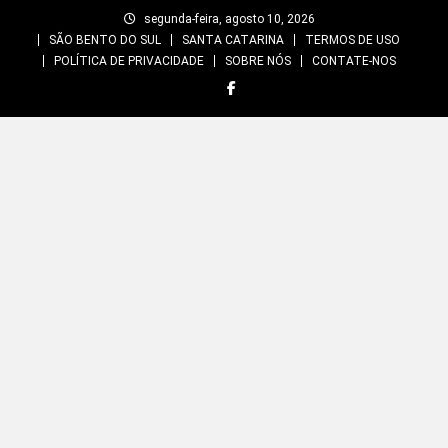
Skip
segunda-feira, agosto 10, 2026
to
SÃO BENTO DO SUL
SANTA CATARINA
TERMOS DE USO
content
POLÍTICA DE PRIVACIDADE
SOBRE NÓS
CONTATE-NOS