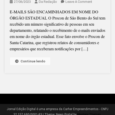
On
27/06/2023
Da Redação
Leave A Comment
PROCON
E-MAILS SÃO ENCAMINHADOS EM NOME DO
DE
ÓRGÃO ESTADUAL O Procon de São Bento do Sul tem
SÃO
recebido um número significativo de pessoas em seu
BENTO
departamento, relatando o recebimento de e-mails enviados
ALERTA
em nome do órgão estadual. Esse fato envolve o Procon de
PARA
Santa Catarina, que registrou relatos de consumidores e
GOLPE
empresários que receberam notificações por […]
Continue lendo
Jornal Edição Digital é uma empresa da Carher Empreendimentos - CNPJ
32.157.690/0001-83
|
Theme: News Portal by
Mystery Themes
.