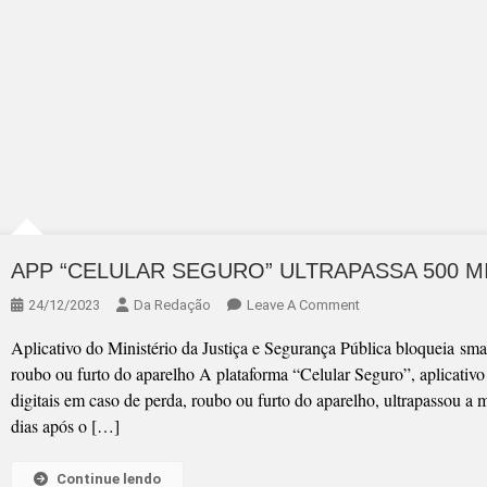
APP “CELULAR SEGURO” ULTRAPASSA 500 M
On
24/12/2023
Da Redação
Leave A Comment
APP
Aplicativo do Ministério da Justiça e Segurança Pública bloqueia smar
“CELULAR
roubo ou furto do aparelho A plataforma “Celular Seguro”, aplicativ
SEGURO”
digitais em caso de perda, roubo ou furto do aparelho, ultrapassou a 
ULTRAPASSA
dias após o […]
500
MIL
Continue lendo
REGISTROS