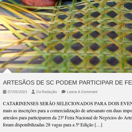
ARTESÃOS DE SC PODEM PARTICIPAR DE FE
On
07/05/2023
Da Redação
Leave A Comment
ARTESÃOS
CATARINENSES SERÃO SELECIONADOS PARA DOIS EVENTOS N
DE
maio as inscrições para a comercialização de artesanato em duas impor
SC
artesãos para participarem da 23ª Feira Nacional de Negócios do A
PODEM
foram disponibilizadas 28 vagas para a 5ª Edição […]
PARTICIPAR