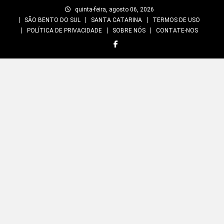
Skip
quinta-feira, agosto 06, 2026
to
SÃO BENTO DO SUL
SANTA CATARINA
TERMOS DE USO
content
POLÍTICA DE PRIVACIDADE
SOBRE NÓS
CONTATE-NOS