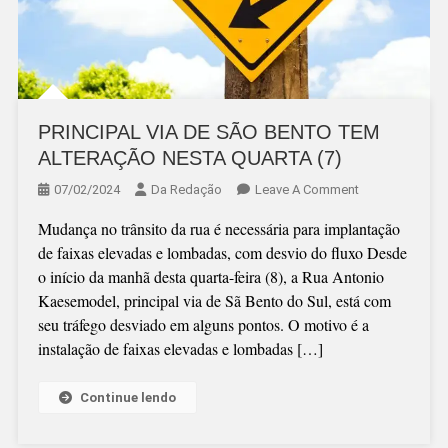
PRINCIPAL VIA DE SÃO BENTO TEM
ALTERAÇÃO NESTA QUARTA (7)
On
07/02/2024
Da Redação
Leave A Comment
PRINCIPAL
Mudança no trânsito da rua é necessária para implantação
VIA
de faixas elevadas e lombadas, com desvio do fluxo Desde
DE
o início da manhã desta quarta-feira (8), a Rua Antonio
SÃO
Kaesemodel, principal via de Sã Bento do Sul, está com
BENTO
seu tráfego desviado em alguns pontos. O motivo é a
TEM
instalação de faixas elevadas e lombadas […]
ALTERAÇÃO
NESTA
QUARTA
Continue lendo
(7)