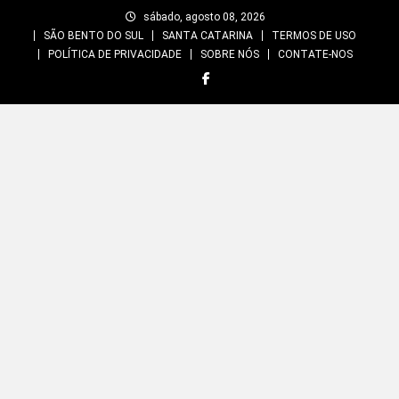
Skip
sábado, agosto 08, 2026
to
SÃO BENTO DO SUL
SANTA CATARINA
TERMOS DE USO
content
POLÍTICA DE PRIVACIDADE
SOBRE NÓS
CONTATE-NOS