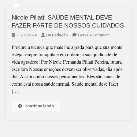
Nicole Pillati: SAÚDE MENTAL DEVE
FAZER PARTE DE NOSSOS CUIDADOS
On
11/01/2024
Da Redação
Leave A Comment
Nicole
Procure a técnica que mais lhe agrada para que sua mente
Pillati:
esteja sempre tranquila e em ordem; a sua qualidade de
SAÚDE
vida agradece! Por Nicole Fernanda Pillati Pereira, futura
MENTAL
escritora Nossas emoções devem ser observadas, dia após
DEVE
dia. Assim como nossos pensamentos. Eles são sinais de
FAZER
como está nossa saúde mental. Saúde mental deve fazer
PARTE
[…]
DE
NOSSOS
CUIDADOS
Continue lendo